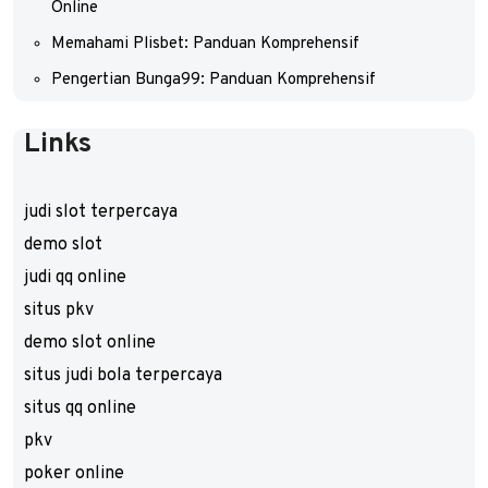
Online
Memahami Plisbet: Panduan Komprehensif
Pengertian Bunga99: Panduan Komprehensif
Links
judi slot terpercaya
demo slot
judi qq online
situs pkv
demo slot online
situs judi bola terpercaya
situs qq online
pkv
poker online