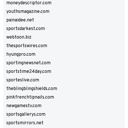
moneydescriptor.com
youthsmagazine.com
painaidee.net
sportsdarkest.com
webtoon.biz
thesportswires.com
hyungpro.com
sportingnewsnet.com
sportstime24day.com
sporteslive.com
theblingblingshields.com
pinkfrenchtipnails.com
newgamestv.com
sportsgallerys.com
sportsmirrors.net