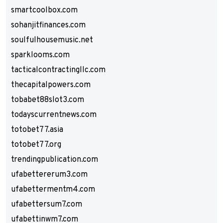
smartcoolbox.com
sohanjitfinances.com
soulfulhousemusic.net
sparklooms.com
tacticalcontractingllc.com
thecapitalpowers.com
tobabet88slot3.com
todayscurrentnews.com
totobet77.asia
totobet77.org
trendingpublication.com
ufabettererum3.com
ufabettermentm4.com
ufabettersum7.com
ufabettinwm7.com