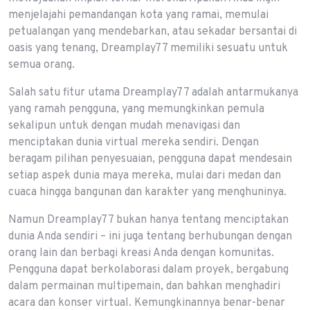
menjelajahi pemandangan kota yang ramai, memulai
petualangan yang mendebarkan, atau sekadar bersantai di
oasis yang tenang, Dreamplay77 memiliki sesuatu untuk
semua orang.
Salah satu fitur utama Dreamplay77 adalah antarmukanya
yang ramah pengguna, yang memungkinkan pemula
sekalipun untuk dengan mudah menavigasi dan
menciptakan dunia virtual mereka sendiri. Dengan
beragam pilihan penyesuaian, pengguna dapat mendesain
setiap aspek dunia maya mereka, mulai dari medan dan
cuaca hingga bangunan dan karakter yang menghuninya.
Namun Dreamplay77 bukan hanya tentang menciptakan
dunia Anda sendiri – ini juga tentang berhubungan dengan
orang lain dan berbagi kreasi Anda dengan komunitas.
Pengguna dapat berkolaborasi dalam proyek, bergabung
dalam permainan multipemain, dan bahkan menghadiri
acara dan konser virtual. Kemungkinannya benar-benar