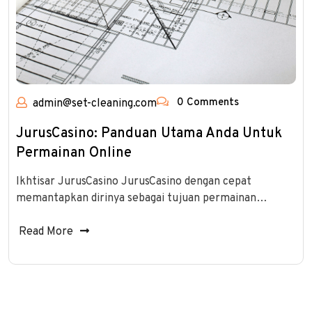
0 Comments
admin@set-cleaning.com
JurusCasino: Panduan Utama Anda Untuk
Permainan Online
Ikhtisar JurusCasino JurusCasino dengan cepat
memantapkan dirinya sebagai tujuan permainan…
Read More