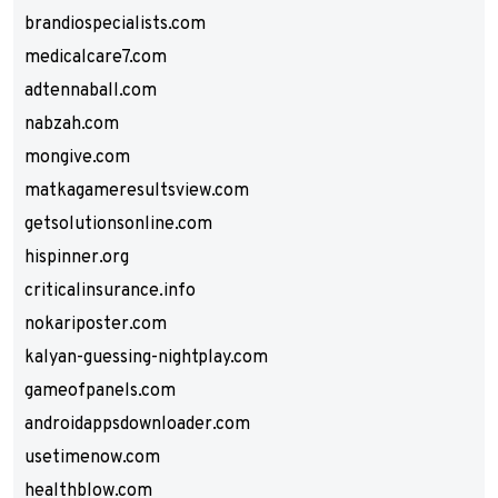
brandiospecialists.com
medicalcare7.com
adtennaball.com
nabzah.com
mongive.com
matkagameresultsview.com
getsolutionsonline.com
hispinner.org
criticalinsurance.info
nokariposter.com
kalyan-guessing-nightplay.com
gameofpanels.com
androidappsdownloader.com
usetimenow.com
healthblow.com