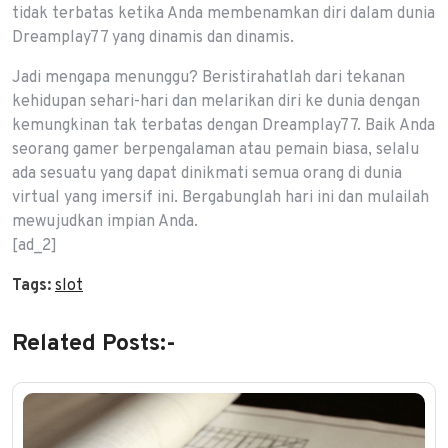
tidak terbatas ketika Anda membenamkan diri dalam dunia
Dreamplay77 yang dinamis dan dinamis.
Jadi mengapa menunggu? Beristirahatlah dari tekanan
kehidupan sehari-hari dan melarikan diri ke dunia dengan
kemungkinan tak terbatas dengan Dreamplay77. Baik Anda
seorang gamer berpengalaman atau pemain biasa, selalu
ada sesuatu yang dapat dinikmati semua orang di dunia
virtual yang imersif ini. Bergabunglah hari ini dan mulailah
mewujudkan impian Anda.
[ad_2]
Tags:
slot
Related Posts:-