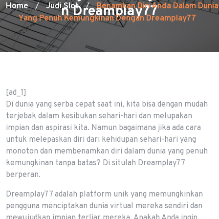
Home
Judi Slot
Benamkan Diri Anda Dalam Dunia
/
/
n Dreamplay77
Yang Penuh Kemungkinan Dengan Dreamplay77
[ad_1]
Di dunia yang serba cepat saat ini, kita bisa dengan mudah
terjebak dalam kesibukan sehari-hari dan melupakan
impian dan aspirasi kita. Namun bagaimana jika ada cara
untuk melepaskan diri dari kehidupan sehari-hari yang
monoton dan membenamkan diri dalam dunia yang penuh
kemungkinan tanpa batas? Di situlah Dreamplay77
berperan.
Dreamplay77 adalah platform unik yang memungkinkan
pengguna menciptakan dunia virtual mereka sendiri dan
mewujudkan impian terliar mereka. Apakah Anda ingin