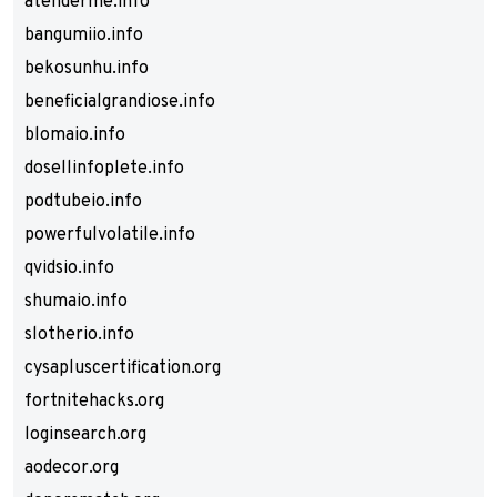
atenderme.info
bangumiio.info
bekosunhu.info
beneficialgrandiose.info
blomaio.info
dosellinfoplete.info
podtubeio.info
powerfulvolatile.info
qvidsio.info
shumaio.info
slotherio.info
cysapluscertification.org
fortnitehacks.org
loginsearch.org
aodecor.org