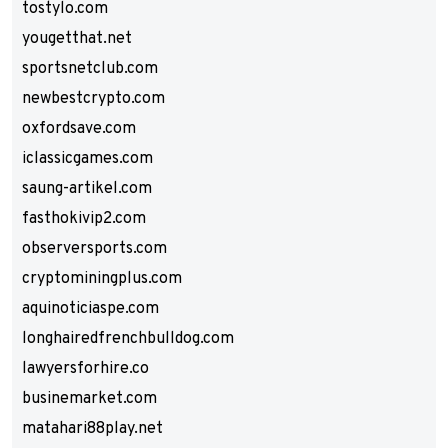
tostylo.com
yougetthat.net
sportsnetclub.com
newbestcrypto.com
oxfordsave.com
iclassicgames.com
saung-artikel.com
fasthokivip2.com
observersports.com
cryptominingplus.com
aquinoticiaspe.com
longhairedfrenchbulldog.com
lawyersforhire.co
businemarket.com
matahari88play.net