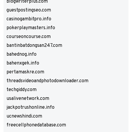
blogwriterplus.com
guestpostingseo.com
casinogambitpro.info
pokerplaymasters.info
courseoncourse.com
bantinbatdongsan247.com
bahednog.info
bahenxgek.info
pertamaskre.com
threadsvideoandphotodownloader.com
techgiddy.com
usalivenetwork.com
jackpotrushonline.info
ucnewshindi.com
freecellphonedatabase.com