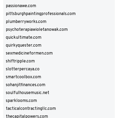
passionawe.com
pittsburghpaintingprofessionals.com
plumberryworks.com
psychoterapiawioletanowak.com
quickultimate.com
quirkyquester.com
sexmedicineformen.com
shiftripple.com
slotterpercaya.co
smartcoolbox.com
sohanjitfinances.com
soulfulhousemusic.net
sparklooms.com
tacticalcontractingllc.com
thecapitalpowers.com