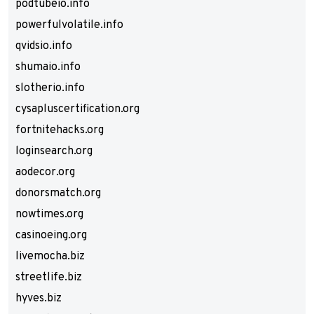
podtubeio.info
powerfulvolatile.info
qvidsio.info
shumaio.info
slotherio.info
cysapluscertification.org
fortnitehacks.org
loginsearch.org
aodecor.org
donorsmatch.org
nowtimes.org
casinoeing.org
livemocha.biz
streetlife.biz
hyves.biz