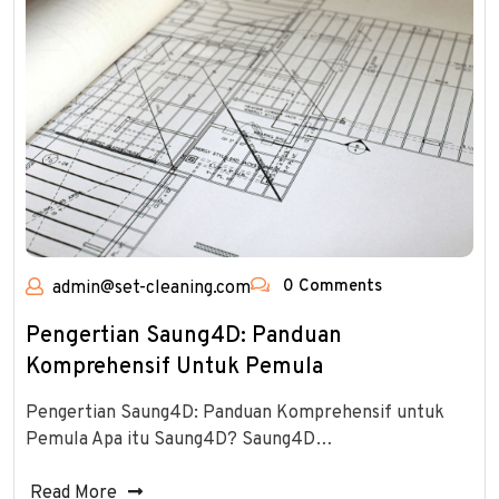
0 Comments
admin@set-cleaning.com
Pengertian Saung4D: Panduan
Komprehensif Untuk Pemula
Pengertian Saung4D: Panduan Komprehensif untuk
Pemula Apa itu Saung4D? Saung4D…
Read More