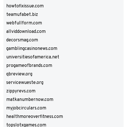
howtofixissue.com
teamufabet.biz
webfullform.com
allviddownload.com
decorsmag.com
gamblingcasinonews.com
universitiesofamerica.net
progameofbrands.com
qbreview.org
servicewueste.org
zippyrevs.com
matkanumbernow.com
myjobcirculars.com
healthmoreoverfitness.com
topslotxgames.com