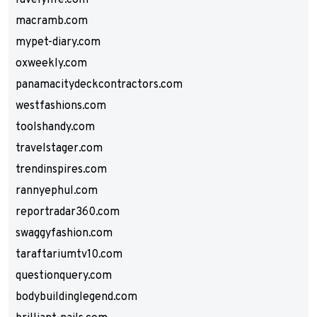
luvelylife.com
macramb.com
mypet-diary.com
oxweekly.com
panamacitydeckcontractors.com
westfashions.com
toolshandy.com
travelstager.com
trendinspires.com
rannyephul.com
reportradar360.com
swaggyfashion.com
taraftariumtv10.com
questionquery.com
bodybuildinglegend.com