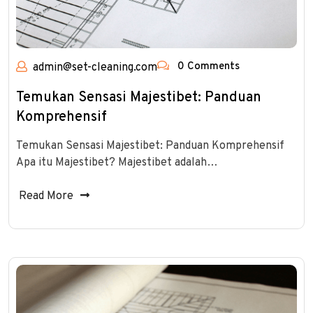
0 Comments
admin@set-cleaning.com
Temukan Sensasi Majestibet: Panduan
Komprehensif
Temukan Sensasi Majestibet: Panduan Komprehensif
Apa itu Majestibet? Majestibet adalah…
Read More