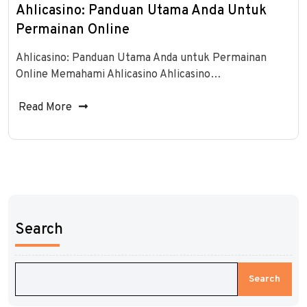
Ahlicasino: Panduan Utama Anda Untuk
Permainan Online
Ahlicasino: Panduan Utama Anda untuk Permainan
Online Memahami Ahlicasino Ahlicasino…
Read More
Search
Search