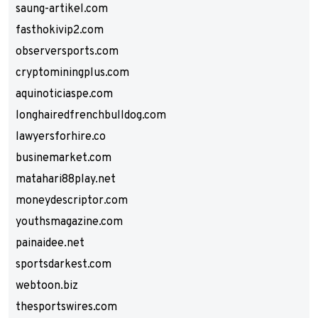
saung-artikel.com
fasthokivip2.com
observersports.com
cryptominingplus.com
aquinoticiaspe.com
longhairedfrenchbulldog.com
lawyersforhire.co
businemarket.com
matahari88play.net
moneydescriptor.com
youthsmagazine.com
painaidee.net
sportsdarkest.com
webtoon.biz
thesportswires.com