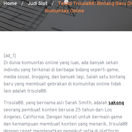
e
Home
Judi Slot
Temui Trisula88: Bintang Baru Di
/
/
Komunitas Online
[ad_1]
Di dunia komunitas online yang luas, ada banyak sekali
individu yang terkenal di berbagai bidang seperti game,
media sosial, blogging, dan banyak lagi. Salah satu bintang
baru yang membuat gebrakan di komunitas online tidak
lain adalah trisula88.
Trisula88, yang bernama asli Sarah Smith, adalah
sakong
seorang pembuat konten berusia 25 tahun dari Los
Angeles, California. Dengan hasrat untuk bermain game
dan kemampuan membuat konten yang menarik, trisula88
dengan cepat mendapatkan pengikut setia di platform