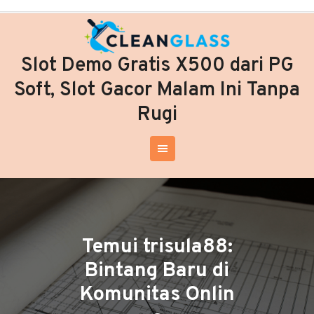
Skip
to
content
Slot Demo Gratis X500 dari PG
Soft, Slot Gacor Malam Ini Tanpa
Rugi
Temui trisula88:
Bintang Baru di
Komunitas Onlin