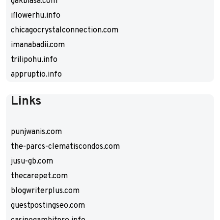
gakbiasa.com
iflowerhu.info
chicagocrystalconnection.com
imanabadii.com
trilipohu.info
appruptio.info
Links
punjwanis.com
the-parcs-clematiscondos.com
jusu-gb.com
thecarepet.com
blogwriterplus.com
guestpostingseo.com