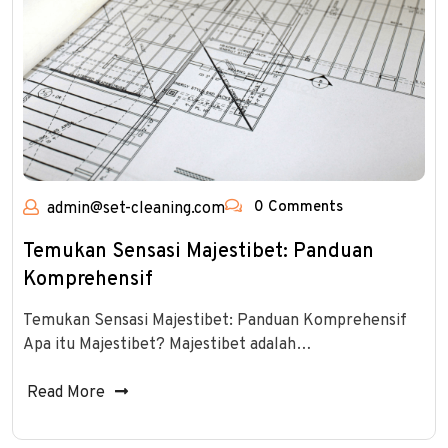
0 Comments
admin@set-cleaning.com
Temukan Sensasi Majestibet: Panduan
Komprehensif
Temukan Sensasi Majestibet: Panduan Komprehensif
Apa itu Majestibet? Majestibet adalah…
Read More