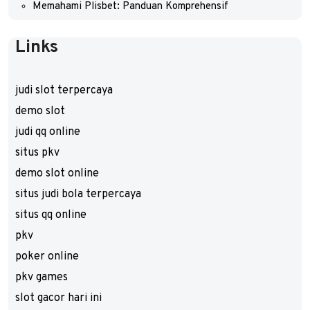
Memahami Plisbet: Panduan Komprehensif
Links
judi slot terpercaya
demo slot
judi qq online
situs pkv
demo slot online
situs judi bola terpercaya
situs qq online
pkv
poker online
pkv games
slot gacor hari ini