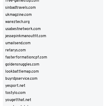
free-gamestop.com
sinbadtravels.com
ukmagzine.com
wareztech.org
usabestnetwork.com
jessepinkmanoutfit.com
umailsend.com
retarys.com
fasterformationcpf.com
goldensnuggles.com
lookbattlemap.com
buyrdpservice.com
yesport.net
tostylo.com
yougetthat.net