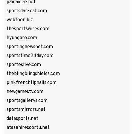
painaidee.net
sportsdarkest.com
webtoon.biz
thesportswires.com
hyungpro.com
sportingnewsnet.com
sportstime24day.com
sporteslive.com
theblingblingshields.com
pinkfrenchtipnails.com
newgamestv.com
sportsgallerys.com
sportsmirrors.net
datasports.net
atasehirescortu.net