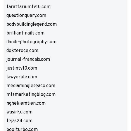
taraftariumtv10.com
questionquery.com
bodybuildinglegend.com
brilliant-nails.com
dandr-photography.com
dokteroce.com
journal-francais.com
justintv10.com
lawyerule.com
mediamingleseaco.com
mtsmarketingblog.com
nghekiemtien.com
wasirku.com
tejas24.com
poolturbo.com