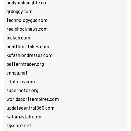
bodybuildinglife.co
qrdoggy.com
technologygud.com
realshocknews.com
pickgb.com
healthmistakes.com
ksfashiondresses.com
patterntrader.org
cnhpa.net
sitalotus.com
supernotes.org
worldsportsempires.com
updatecentral360.com
katamastah.com
zqscore.net