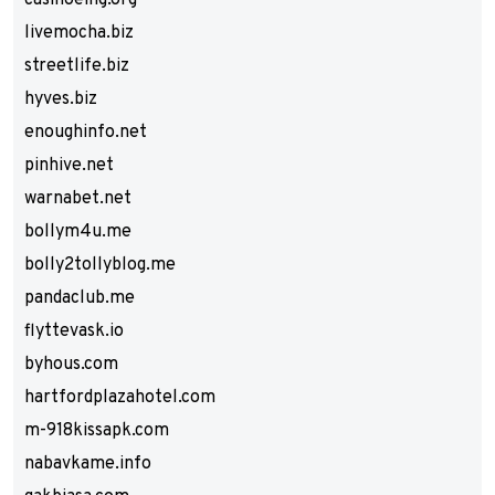
casinoeing.org
livemocha.biz
streetlife.biz
hyves.biz
enoughinfo.net
pinhive.net
warnabet.net
bollym4u.me
bolly2tollyblog.me
pandaclub.me
flyttevask.io
byhous.com
hartfordplazahotel.com
m-918kissapk.com
nabavkame.info