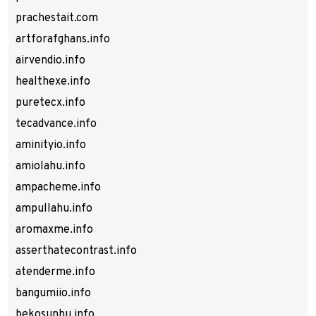
prachestait.com
artforafghans.info
airvendio.info
healthexe.info
puretecx.info
tecadvance.info
aminityio.info
amiolahu.info
ampacheme.info
ampullahu.info
aromaxme.info
asserthatecontrast.info
atenderme.info
bangumiio.info
bekosunhu.info