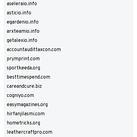
aseleraio.info
asticio.info
egardenio.info
arxteamio.info
getalexio.info
accountaudittaxcon.com
prymprint.com
sportkeeda.org
besttimespend.com
careandcure.biz
cogniyo.com
easymagazines.org
hirfanjilasmi.com
hometricks.org
leathercraftpro.com