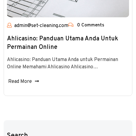
0 Comments
admin@set-cleaning.com
Ahlicasino: Panduan Utama Anda Untuk
Permainan Online
Ahlicasino: Panduan Utama Anda untuk Permainan
Online Memahami Ahlicasino Ahlicasino…
Read More
Search