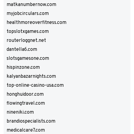
matkanumbernow.com
myjobcirculars.com
healthmoreoverfitness.com
topslotxgames.com
routerloggnet.net
dantella6.com
slotsgamesone.com
hispinzone.com
kalyanbazarnights.com
top-online-casino-usa.com
honghuidoor.com
flowingtravel.com
nineniki.com
brandiospecialists.com
medicalcare7.com