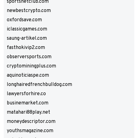
sportsnetclub.com
newbestcrypto.com
oxfordsave.com
iclassicgames.com
saung-artikel.com
fasthokivip2.com
observersports.com
cryptominingplus.com
aquinoticiaspe.com
longhairedfrenchbulldog.com
lawyersforhire.co
businemarket.com
matahari88play.net
moneydescriptor.com
youthsmagazine.com