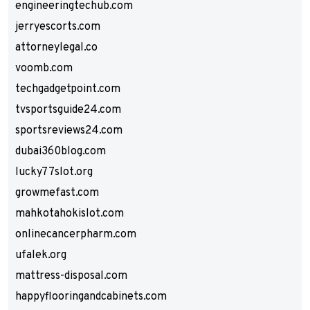
engineeringtechub.com
jerryescorts.com
attorneylegal.co
voomb.com
techgadgetpoint.com
tvsportsguide24.com
sportsreviews24.com
dubai360blog.com
lucky77slot.org
growmefast.com
mahkotahokislot.com
onlinecancerpharm.com
ufalek.org
mattress-disposal.com
happyflooringandcabinets.com