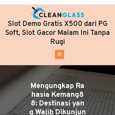
Skip
to
content
Slot Demo Gratis X500 dari PG
Soft, Slot Gacor Malam Ini Tanpa
Rugi
Mengungkap Ra
hasia Kemang8
8: Destinasi yan
g Wajib Dikunjun