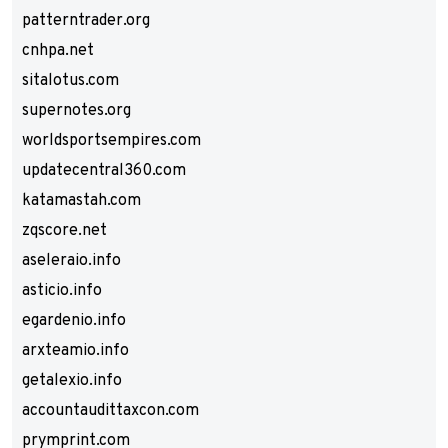
patterntrader.org
cnhpa.net
sitalotus.com
supernotes.org
worldsportsempires.com
updatecentral360.com
katamastah.com
zqscore.net
aseleraio.info
asticio.info
egardenio.info
arxteamio.info
getalexio.info
accountaudittaxcon.com
prymprint.com