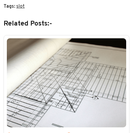
Tags:
slot
Related Posts:-