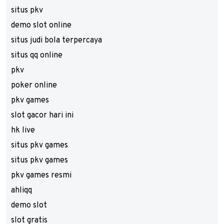
situs pkv
demo slot online
situs judi bola terpercaya
situs qq online
pkv
poker online
pkv games
slot gacor hari ini
hk live
situs pkv games
situs pkv games
pkv games resmi
ahliqq
demo slot
slot gratis