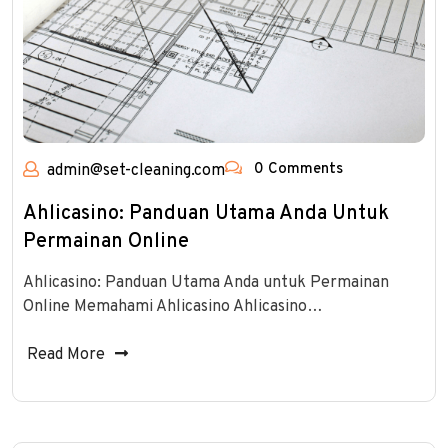
0 Comments
admin@set-cleaning.com
Ahlicasino: Panduan Utama Anda Untuk
Permainan Online
Ahlicasino: Panduan Utama Anda untuk Permainan
Online Memahami Ahlicasino Ahlicasino…
Read More