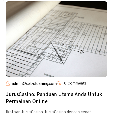
0 Comments
admin@set-cleaning.com
JurusCasino: Panduan Utama Anda Untuk
Permainan Online
Ikhtisar JurusCasino JurusCasino dengan cepat