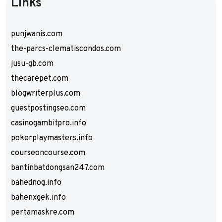
Links
punjwanis.com
the-parcs-clematiscondos.com
jusu-gb.com
thecarepet.com
blogwriterplus.com
guestpostingseo.com
casinogambitpro.info
pokerplaymasters.info
courseoncourse.com
bantinbatdongsan247.com
bahednog.info
bahenxgek.info
pertamaskre.com