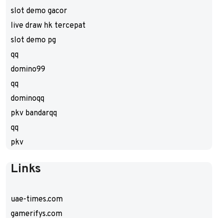
slot demo gacor
live draw hk tercepat
slot demo pg
qq
domino99
qq
dominoqq
pkv bandarqq
qq
pkv
Links
uae-times.com
gamerifys.com