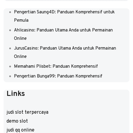
Pengertian Saung4D: Panduan Komprehensif untuk
Pemula
Ahlicasino: Panduan Utama Anda untuk Permainan
Online
JurusCasino: Panduan Utama Anda untuk Permainan
Online
Memahami Plisbet: Panduan Komprehensif
Pengertian Bunga99: Panduan Komprehensif
Links
judi slot terpercaya
demo slot
judi qq online