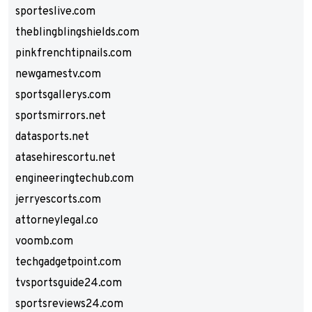
sporteslive.com
theblingblingshields.com
pinkfrenchtipnails.com
newgamestv.com
sportsgallerys.com
sportsmirrors.net
datasports.net
atasehirescortu.net
engineeringtechub.com
jerryescorts.com
attorneylegal.co
voomb.com
techgadgetpoint.com
tvsportsguide24.com
sportsreviews24.com