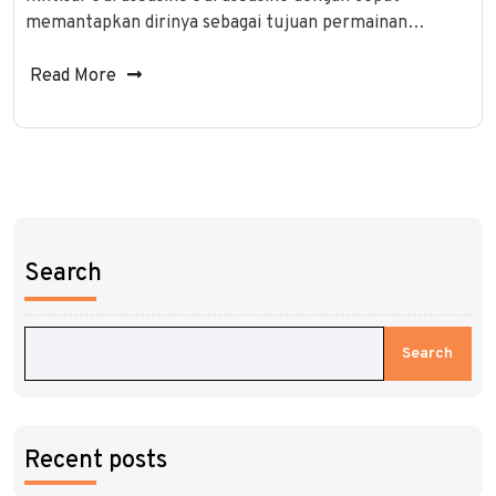
memantapkan dirinya sebagai tujuan permainan…
Read More
Search
Search
Recent posts