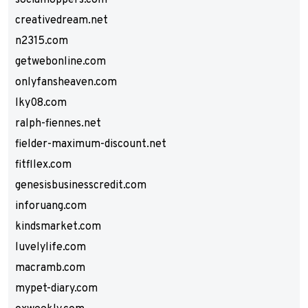
socialhoppers.com
creativedream.net
n2315.com
getwebonline.com
onlyfansheaven.com
lky08.com
ralph-fiennes.net
fielder-maximum-discount.net
fitfllex.com
genesisbusinesscredit.com
inforuang.com
kindsmarket.com
luvelylife.com
macramb.com
mypet-diary.com