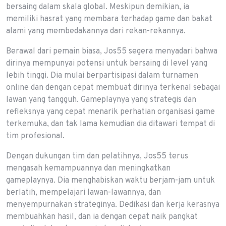
bersaing dalam skala global. Meskipun demikian, ia
memiliki hasrat yang membara terhadap game dan bakat
alami yang membedakannya dari rekan-rekannya.
Berawal dari pemain biasa, Jos55 segera menyadari bahwa
dirinya mempunyai potensi untuk bersaing di level yang
lebih tinggi. Dia mulai berpartisipasi dalam turnamen
online dan dengan cepat membuat dirinya terkenal sebagai
lawan yang tangguh. Gameplaynya yang strategis dan
refleksnya yang cepat menarik perhatian organisasi game
terkemuka, dan tak lama kemudian dia ditawari tempat di
tim profesional.
Dengan dukungan tim dan pelatihnya, Jos55 terus
mengasah kemampuannya dan meningkatkan
gameplaynya. Dia menghabiskan waktu berjam-jam untuk
berlatih, mempelajari lawan-lawannya, dan
menyempurnakan strateginya. Dedikasi dan kerja kerasnya
membuahkan hasil, dan ia dengan cepat naik pangkat