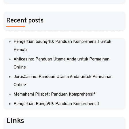
Recent posts
Pengertian Saung4D: Panduan Komprehensif untuk
Pemula
Ahlicasino: Panduan Utama Anda untuk Permainan
Online
JurusCasino: Panduan Utama Anda untuk Permainan
Online
Memahami Plisbet: Panduan Komprehensif
Pengertian Bunga99: Panduan Komprehensif
Links