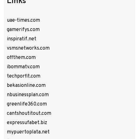
Links
uae-times.com
gamerifys.com
inspiratif.net
vsmsnetworks.com
offthem.com
ibommatv.com
techporfit.com
bekasionline.com
nbusinessplan.com
greenlife360.com
cantshoutitout.com
expressufabet.biz
mypuertoplata.net