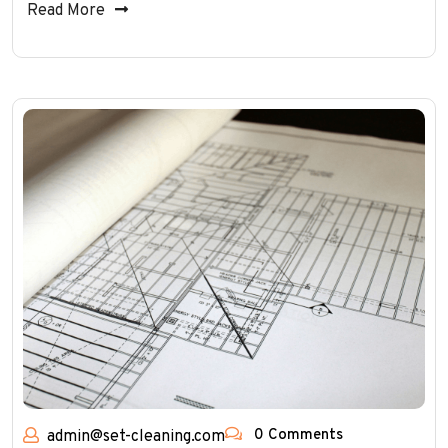
Read More
0 Comments
admin@set-cleaning.com