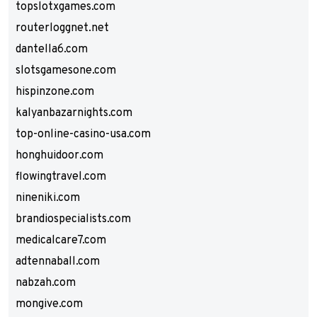
topslotxgames.com
routerloggnet.net
dantella6.com
slotsgamesone.com
hispinzone.com
kalyanbazarnights.com
top-online-casino-usa.com
honghuidoor.com
flowingtravel.com
nineniki.com
brandiospecialists.com
medicalcare7.com
adtennaball.com
nabzah.com
mongive.com