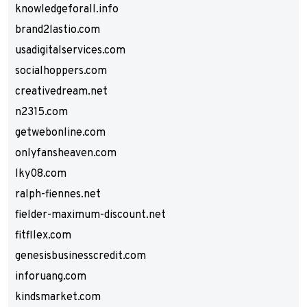
knowledgeforall.info
brand2lastio.com
usadigitalservices.com
socialhoppers.com
creativedream.net
n2315.com
getwebonline.com
onlyfansheaven.com
lky08.com
ralph-fiennes.net
fielder-maximum-discount.net
fitfllex.com
genesisbusinesscredit.com
inforuang.com
kindsmarket.com