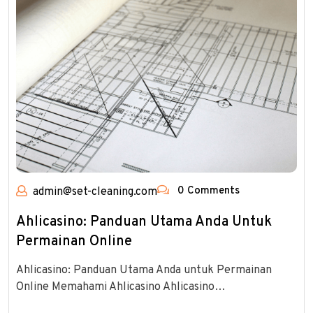
0 Comments
admin@set-cleaning.com
Ahlicasino: Panduan Utama Anda Untuk
Permainan Online
Ahlicasino: Panduan Utama Anda untuk Permainan
Online Memahami Ahlicasino Ahlicasino…