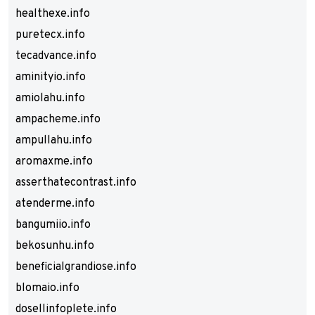
healthexe.info
puretecx.info
tecadvance.info
aminityio.info
amiolahu.info
ampacheme.info
ampullahu.info
aromaxme.info
asserthatecontrast.info
atenderme.info
bangumiio.info
bekosunhu.info
beneficialgrandiose.info
blomaio.info
dosellinfoplete.info