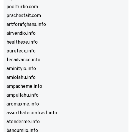
poolturbo.com
prachestait.com
artforafghans.info
airvendio.info
healthexe.info
puretecx.info
tecadvance.info
aminityio.info
amiolahu.info
ampacheme.info
ampullahu.info
aromaxme.info
asserthatecontrast.info
atenderme.info
bangumiio.info