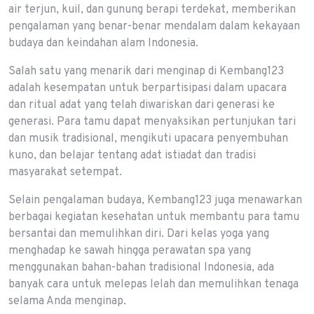
air terjun, kuil, dan gunung berapi terdekat, memberikan
pengalaman yang benar-benar mendalam dalam kekayaan
budaya dan keindahan alam Indonesia.
Salah satu yang menarik dari menginap di Kembang123
adalah kesempatan untuk berpartisipasi dalam upacara
dan ritual adat yang telah diwariskan dari generasi ke
generasi. Para tamu dapat menyaksikan pertunjukan tari
dan musik tradisional, mengikuti upacara penyembuhan
kuno, dan belajar tentang adat istiadat dan tradisi
masyarakat setempat.
Selain pengalaman budaya, Kembang123 juga menawarkan
berbagai kegiatan kesehatan untuk membantu para tamu
bersantai dan memulihkan diri. Dari kelas yoga yang
menghadap ke sawah hingga perawatan spa yang
menggunakan bahan-bahan tradisional Indonesia, ada
banyak cara untuk melepas lelah dan memulihkan tenaga
selama Anda menginap.