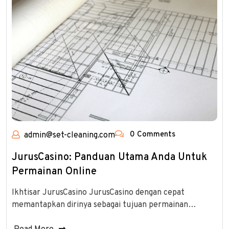
0 Comments
admin@set-cleaning.com
JurusCasino: Panduan Utama Anda Untuk
Permainan Online
Ikhtisar JurusCasino JurusCasino dengan cepat
memantapkan dirinya sebagai tujuan permainan…