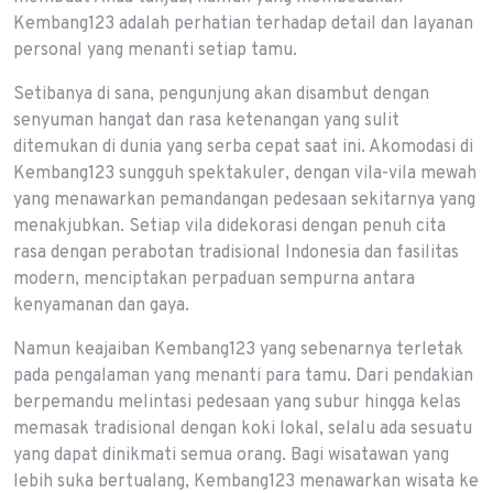
Kembang123 adalah perhatian terhadap detail dan layanan
personal yang menanti setiap tamu.
Setibanya di sana, pengunjung akan disambut dengan
senyuman hangat dan rasa ketenangan yang sulit
ditemukan di dunia yang serba cepat saat ini. Akomodasi di
Kembang123 sungguh spektakuler, dengan vila-vila mewah
yang menawarkan pemandangan pedesaan sekitarnya yang
menakjubkan. Setiap vila didekorasi dengan penuh cita
rasa dengan perabotan tradisional Indonesia dan fasilitas
modern, menciptakan perpaduan sempurna antara
kenyamanan dan gaya.
Namun keajaiban Kembang123 yang sebenarnya terletak
pada pengalaman yang menanti para tamu. Dari pendakian
berpemandu melintasi pedesaan yang subur hingga kelas
memasak tradisional dengan koki lokal, selalu ada sesuatu
yang dapat dinikmati semua orang. Bagi wisatawan yang
lebih suka bertualang, Kembang123 menawarkan wisata ke