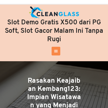
Skip
to
content
Slot Demo Gratis X500 dari PG
Soft, Slot Gacor Malam Ini Tanpa
Rugi
Rasakan Keajaib
an Kembang123:
Impian Wisatawa
n yang Menjadi