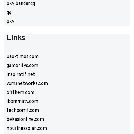
pkv bandarqq
qq
pkv
Links
uae-times.com
gamerifys.com
inspiratif.net
vsmsnetworks.com
offthem.com
ibommatv.com
techporfit.com
bekasionline.com
nbusinessplan.com