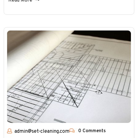
Read More
0 Comments
admin@set-cleaning.com