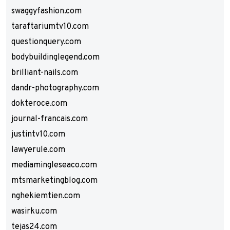
swaggyfashion.com
taraftariumtv10.com
questionquery.com
bodybuildinglegend.com
brilliant-nails.com
dandr-photography.com
dokteroce.com
journal-francais.com
justintv10.com
lawyerule.com
mediamingleseaco.com
mtsmarketingblog.com
nghekiemtien.com
wasirku.com
tejas24.com