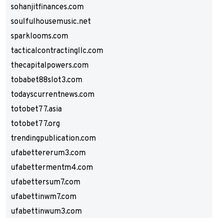
sohanjitfinances.com
soulfulhousemusic.net
sparklooms.com
tacticalcontractingllc.com
thecapitalpowers.com
tobabet88slot3.com
todayscurrentnews.com
totobet77.asia
totobet77.org
trendingpublication.com
ufabettererum3.com
ufabettermentm4.com
ufabettersum7.com
ufabettinwm7.com
ufabettinwum3.com