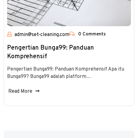
0 Comments
admin@set-cleaning.com
Pengertian Bunga99: Panduan
Komprehensif
Pengertian Bunga99: Panduan Komprehensif Apa itu
Bunga99? Bunga99 adalah platform…
Read More