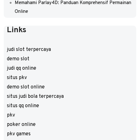
Memahami Parlay4D: Panduan Komprehensif Permainan
Online
Links
judi slot terpercaya
demo slot
judi qq online
situs pkv
demo slot online
situs judi bola terpercaya
situs qq online
pkv
poker online
pkv games