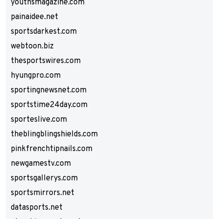
youthsmagazine.com
painaidee.net
sportsdarkest.com
webtoon.biz
thesportswires.com
hyungpro.com
sportingnewsnet.com
sportstime24day.com
sporteslive.com
theblingblingshields.com
pinkfrenchtipnails.com
newgamestv.com
sportsgallerys.com
sportsmirrors.net
datasports.net