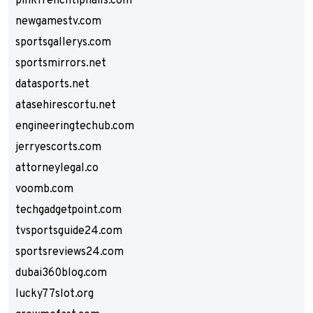
pinkfrenchtipnails.com
newgamestv.com
sportsgallerys.com
sportsmirrors.net
datasports.net
atasehirescortu.net
engineeringtechub.com
jerryescorts.com
attorneylegal.co
voomb.com
techgadgetpoint.com
tvsportsguide24.com
sportsreviews24.com
dubai360blog.com
lucky77slot.org