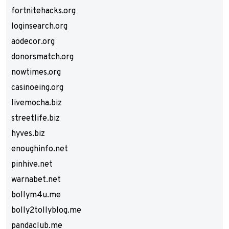
fortnitehacks.org
loginsearch.org
aodecor.org
donorsmatch.org
nowtimes.org
casinoeing.org
livemocha.biz
streetlife.biz
hyves.biz
enoughinfo.net
pinhive.net
warnabet.net
bollym4u.me
bolly2tollyblog.me
pandaclub.me