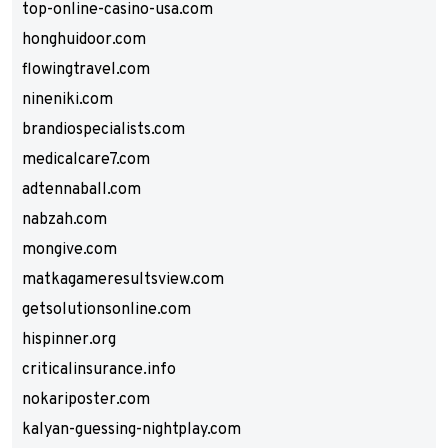
top-online-casino-usa.com
honghuidoor.com
flowingtravel.com
nineniki.com
brandiospecialists.com
medicalcare7.com
adtennaball.com
nabzah.com
mongive.com
matkagameresultsview.com
getsolutionsonline.com
hispinner.org
criticalinsurance.info
nokariposter.com
kalyan-guessing-nightplay.com