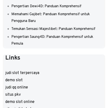
Pengertian Dewi4D: Panduan Komprehensif
Memahami Gajibet: Panduan Komprehensif untuk
Pengguna Baru
Temukan Sensasi Majestibet: Panduan Komprehensif
Pengertian Saung4D: Panduan Komprehensif untuk
Pemula
Links
judi slot terpercaya
demo slot
judi qq online
situs pkv
demo slot online