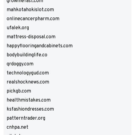
growmefast.com
mahkotahokislot.com
onlinecancerpharm.com
ufalek.org
mattress-disposal.com
happyflooringandcabinets.com
bodybuildinglife.co
qrdoggy.com
technologygud.com
realshocknews.com
pickgb.com
healthmistakes.com
ksfashiondresses.com
patterntrader.org
cnhpa.net