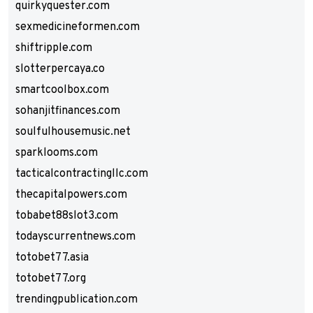
quirkyquester.com
sexmedicineformen.com
shiftripple.com
slotterpercaya.co
smartcoolbox.com
sohanjitfinances.com
soulfulhousemusic.net
sparklooms.com
tacticalcontractingllc.com
thecapitalpowers.com
tobabet88slot3.com
todayscurrentnews.com
totobet77.asia
totobet77.org
trendingpublication.com