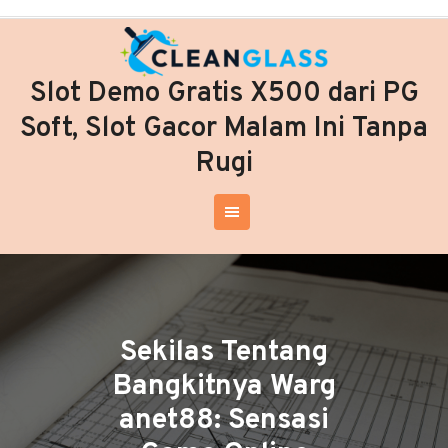
Skip
to
content
Slot Demo Gratis X500 dari PG
Soft, Slot Gacor Malam Ini Tanpa
Rugi
Sekilas Tentang
Bangkitnya Warg
anet88: Sensasi