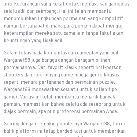
anti-kecurangan yang ketat untuk memastikan gameplay
selalu adil dan seimbang. Hal ini telah membantu
menumbuhkan lingkungan permainan yang kompetitif
namun bersahabat di mana para pemain dapat menguji
keterampilan mereka satu sama lain tanpa takut akan
keuntungan yang tidak adil.
Selain fokus pada komunitas dan gameplay yang adil,
Warganet88 juga bangga dengan beragam pilihan
permainannya. Dari favorit klasik seperti first-person
shooters dan role-playing game hingga genre khusus
seperti menara pertahanan dan permainan puzzle,
Warganet88 menawarkan sesuatu untuk setiap tipe
gamer. Variasi ini telah membantu menarik banyak
pemain, memastikan bahwa selalu ada seseorang untuk
diajak bermain, apa pun preferensi permainan Anda.
Seiring dengan semakin populernya Warganet88, tim di
balik platform ini tetap berdedikasi untuk memberikan