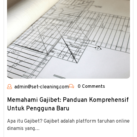
0 Comments
admin@set-cleaning.com
Memahami Gajibet: Panduan Komprehensif
Untuk Pengguna Baru
Apa itu Gajibet? Gajibet adalah platform taruhan online
dinamis yang…