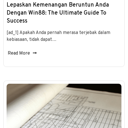
Lepaskan Kemenangan Beruntun Anda
Dengan Win88: The Ultimate Guide To
Success
[ad_1] Apakah Anda pernah merasa terjebak dalam
kebiasaan, tidak dapat…
Read More