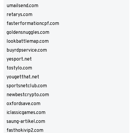
umailsend.com
retarys.com
fasterformationcpf.com
goldensnuggles.com
lookbattlemap.com
buyrdpservice.com
yesport.net
tostylo.com
yougetthat.net
sportsnetclub.com
newbestcrypto.com
oxfordsave.com
iclassicgames.com
saung-artikel.com
fasthokivip2.com