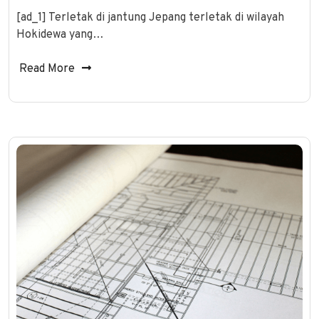
[ad_1] Terletak di jantung Jepang terletak di wilayah
Hokidewa yang…
Read More