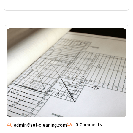
0 Comments
admin@set-cleaning.com