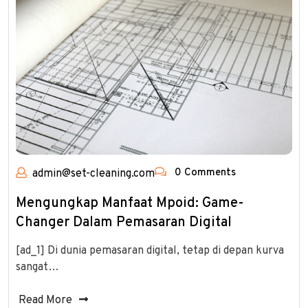
0 Comments
admin@set-cleaning.com
Mengungkap Manfaat Mpoid: Game-
Changer Dalam Pemasaran Digital
[ad_1] Di dunia pemasaran digital, tetap di depan kurva
sangat…
Read More