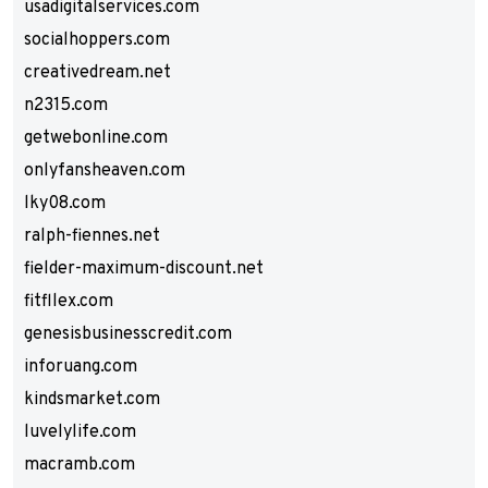
usadigitalservices.com
socialhoppers.com
creativedream.net
n2315.com
getwebonline.com
onlyfansheaven.com
lky08.com
ralph-fiennes.net
fielder-maximum-discount.net
fitfllex.com
genesisbusinesscredit.com
inforuang.com
kindsmarket.com
luvelylife.com
macramb.com