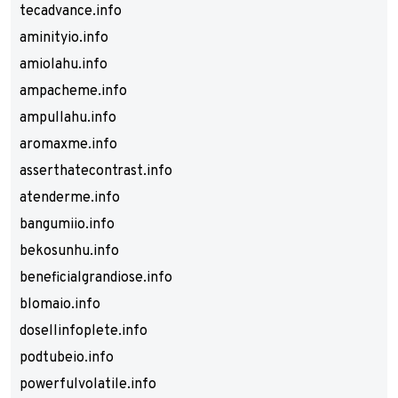
tecadvance.info
aminityio.info
amiolahu.info
ampacheme.info
ampullahu.info
aromaxme.info
asserthatecontrast.info
atenderme.info
bangumiio.info
bekosunhu.info
beneficialgrandiose.info
blomaio.info
dosellinfoplete.info
podtubeio.info
powerfulvolatile.info