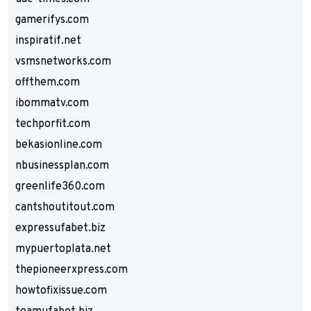
gamerifys.com
inspiratif.net
vsmsnetworks.com
offthem.com
ibommatv.com
techporfit.com
bekasionline.com
nbusinessplan.com
greenlife360.com
cantshoutitout.com
expressufabet.biz
mypuertoplata.net
thepioneerxpress.com
howtofixissue.com