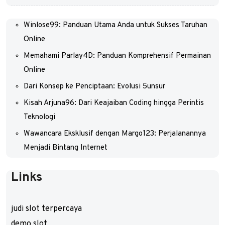
Winlose99: Panduan Utama Anda untuk Sukses Taruhan
Online
Memahami Parlay4D: Panduan Komprehensif Permainan
Online
Dari Konsep ke Penciptaan: Evolusi 5unsur
Kisah Arjuna96: Dari Keajaiban Coding hingga Perintis
Teknologi
Wawancara Eksklusif dengan Margo123: Perjalanannya
Menjadi Bintang Internet
Links
judi slot terpercaya
demo slot