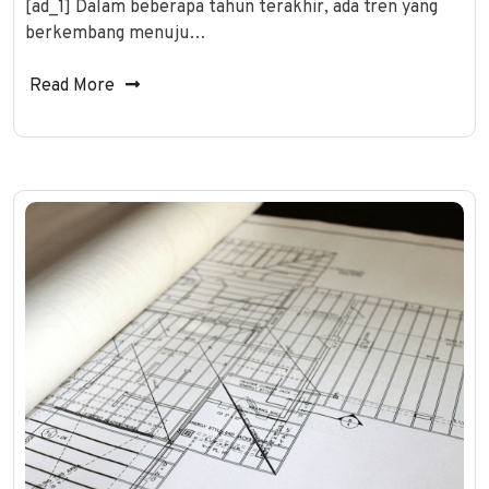
[ad_1] Dalam beberapa tahun terakhir, ada tren yang
berkembang menuju…
Read More