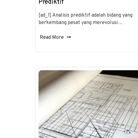
Prediktif
[ad_1] Analisis prediktif adalah bidang yang
berkembang pesat yang merevolusi…
Read More