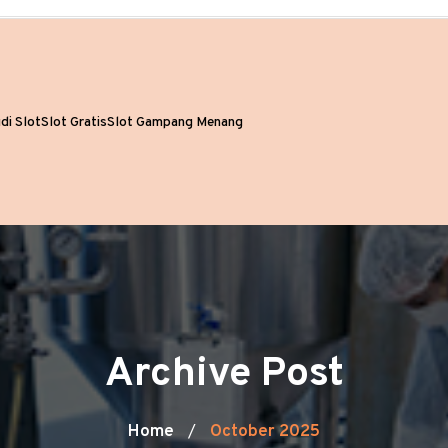
di Slot
Slot Gratis
Slot Gampang Menang
Archive Post
Home
October 2025
/