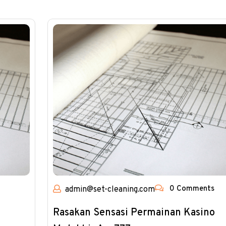
0 Comments
admin@set-cleaning.com
Rasakan Sensasi Permainan Kasino