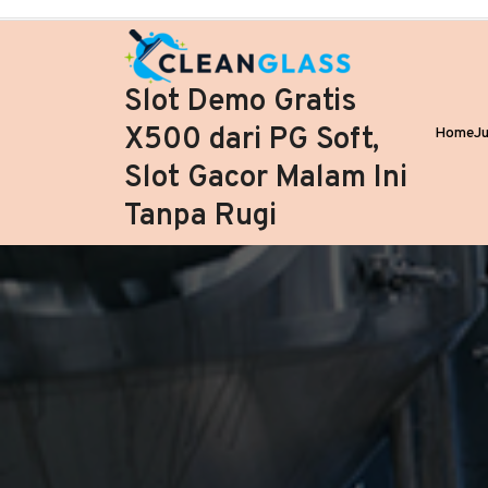
Skip
to
content
Slot Demo Gratis
X500 dari PG Soft,
Home
Ju
Slot Gacor Malam Ini
Tanpa Rugi