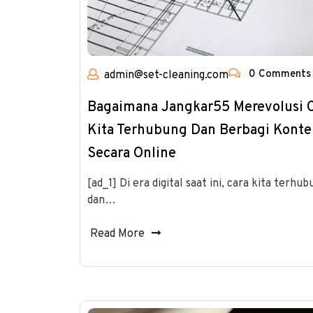
0 Comments
admin@set-cleaning.com
Bagaimana Jangkar55 Merevolusi 
Kita Terhubung Dan Berbagi Konte
Secara Online
[ad_1] Di era digital saat ini, cara kita terhub
dan…
Read More