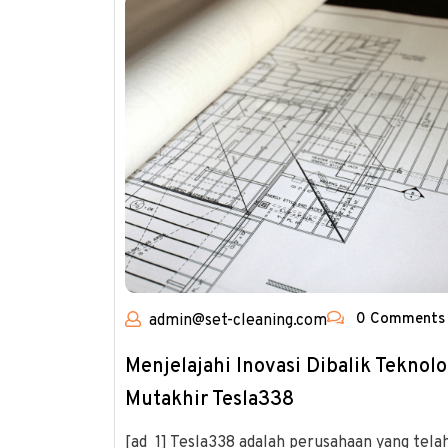
0 Comments
admin@set-cleaning.com
Menjelajahi Inovasi Dibalik Teknolo
Mutakhir Tesla338
[ad_1] Tesla338 adalah perusahaan yang tela