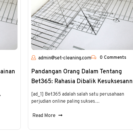
0 Comments
admin@set-cleaning.com
ainan
Pandangan Orang Dalam Tentang
Bet365: Rahasia Dibalik Kesuksesann
,
[ad_1] Bet365 adalah salah satu perusahaan
perjudian online paling sukses…
Read More