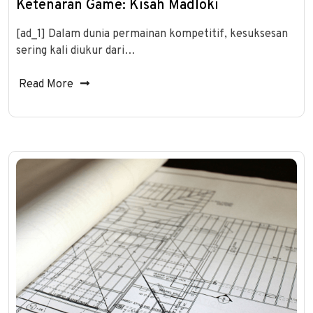
Ketenaran Game: Kisah Madloki
[ad_1] Dalam dunia permainan kompetitif, kesuksesan
sering kali diukur dari…
Read More