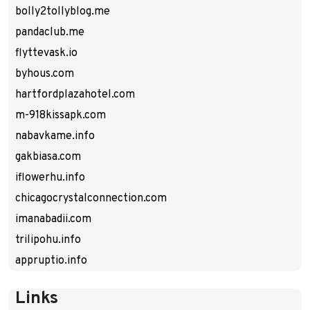
bolly2tollyblog.me
pandaclub.me
flyttevask.io
byhous.com
hartfordplazahotel.com
m-918kissapk.com
nabavkame.info
gakbiasa.com
iflowerhu.info
chicagocrystalconnection.com
imanabadii.com
trilipohu.info
appruptio.info
Links