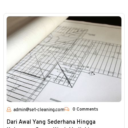
0 Comments
admin@set-cleaning.com
Dari Awal Yang Sederhana Hingga