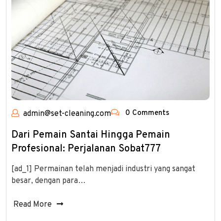
0 Comments
admin@set-cleaning.com
Dari Pemain Santai Hingga Pemain
Profesional: Perjalanan Sobat777
[ad_1] Permainan telah menjadi industri yang sangat
besar, dengan para…
Read More