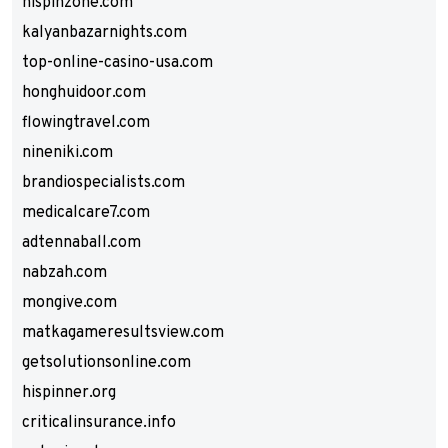
hispinzone.com
kalyanbazarnights.com
top-online-casino-usa.com
honghuidoor.com
flowingtravel.com
nineniki.com
brandiospecialists.com
medicalcare7.com
adtennaball.com
nabzah.com
mongive.com
matkagameresultsview.com
getsolutionsonline.com
hispinner.org
criticalinsurance.info