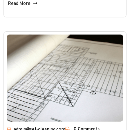
Read More
0 Comments
admin@set-cleaning.com