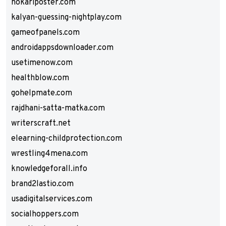
nokariposter.com
kalyan-guessing-nightplay.com
gameofpanels.com
androidappsdownloader.com
usetimenow.com
healthblow.com
gohelpmate.com
rajdhani-satta-matka.com
writerscraft.net
elearning-childprotection.com
wrestling4mena.com
knowledgeforall.info
brand2lastio.com
usadigitalservices.com
socialhoppers.com