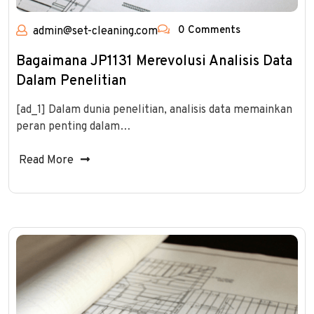
0 Comments
admin@set-cleaning.com
Bagaimana JP1131 Merevolusi Analisis Data
Dalam Penelitian
[ad_1] Dalam dunia penelitian, analisis data memainkan
peran penting dalam…
Read More