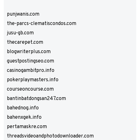
punjwanis.com
the-parcs-clematiscondos.com
jusu-gb.com
thecarepet.com
blogwriterplus.com
guestpostingseo.com
casinogambitpro.info
pokerplaymasters.info
courseoncourse.com
bantinbatdongsan247.com
bahednog.info
bahenxgek.info
pertamaskre.com
threadsvideoandphotodownloader.com