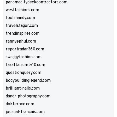
panamacitydeckcontractors.com
westfashions.com
toolshandy.com
travelstager.com
trendinspires.com
rannyephul.com
reportradar360.com
swaggyfashion.com
taraftariumtv10.com
questionquery.com
bodybuildinglegend.com
brilliant-nails.com
dandr-photography.com
dokteroce.com
journal-francais.com