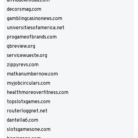
allviddownload.com
decorsmag.com
gamblingcasinonews.com
universitiesofamerica.net
progameofbrands.com
qbreview.org
servicewueste.org
zippyrevs.com
matkanumbernow.com
myjobcirculars.com
healthmoreoverfitness.com
topslotxgames.com
routerloggnet.net
dantella6.com
slotsgamesone.com