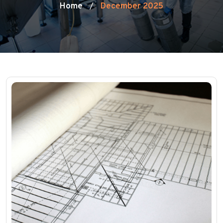
Home
December 2025
/