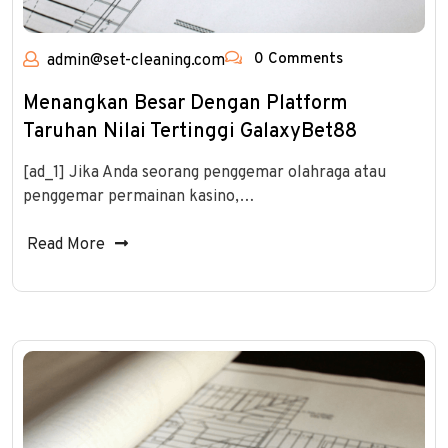
0 Comments
admin@set-cleaning.com
Menangkan Besar Dengan Platform
Taruhan Nilai Tertinggi GalaxyBet88
[ad_1] Jika Anda seorang penggemar olahraga atau
penggemar permainan kasino,…
Read More