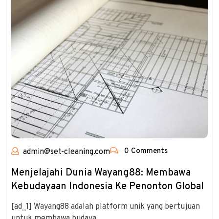
0 Comments
admin@set-cleaning.com
Menjelajahi Dunia Wayang88: Membawa
Kebudayaan Indonesia Ke Penonton Global
[ad_1] Wayang88 adalah platform unik yang bertujuan
untuk membawa budaya…