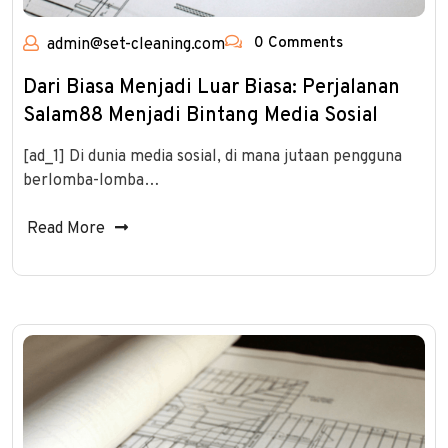
0 Comments
admin@set-cleaning.com
Dari Biasa Menjadi Luar Biasa: Perjalanan
Salam88 Menjadi Bintang Media Sosial
[ad_1] Di dunia media sosial, di mana jutaan pengguna
berlomba-lomba…
Read More