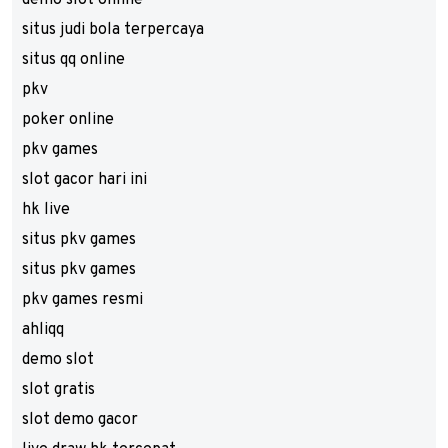
demo slot online
situs judi bola terpercaya
situs qq online
pkv
poker online
pkv games
slot gacor hari ini
hk live
situs pkv games
situs pkv games
pkv games resmi
ahliqq
demo slot
slot gratis
slot demo gacor