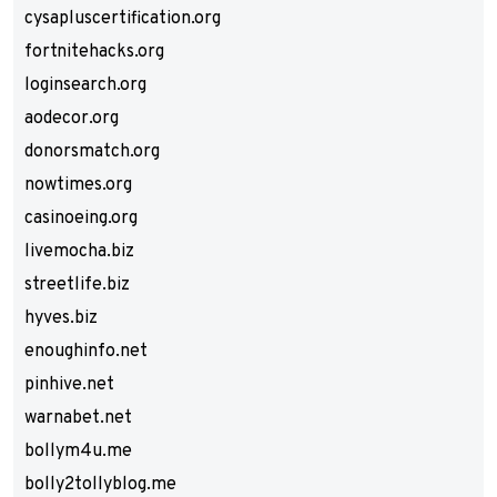
cysapluscertification.org
fortnitehacks.org
loginsearch.org
aodecor.org
donorsmatch.org
nowtimes.org
casinoeing.org
livemocha.biz
streetlife.biz
hyves.biz
enoughinfo.net
pinhive.net
warnabet.net
bollym4u.me
bolly2tollyblog.me