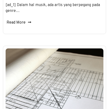
[ad_1] Dalam hal musik, ada artis yang berpegang pada
genre…
Read More