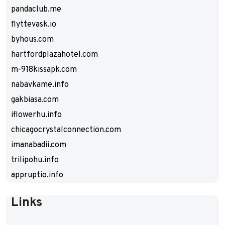
pandaclub.me
flyttevask.io
byhous.com
hartfordplazahotel.com
m-918kissapk.com
nabavkame.info
gakbiasa.com
iflowerhu.info
chicagocrystalconnection.com
imanabadii.com
trilipohu.info
appruptio.info
Links