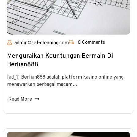
0 Comments
admin@set-cleaning.com
Menguraikan Keuntungan Bermain Di
Berlian888
[ad_1] Berlian888 adalah platform kasino online yang
menawarkan berbagai macam…
Read More