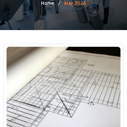
Home
May 2026
/